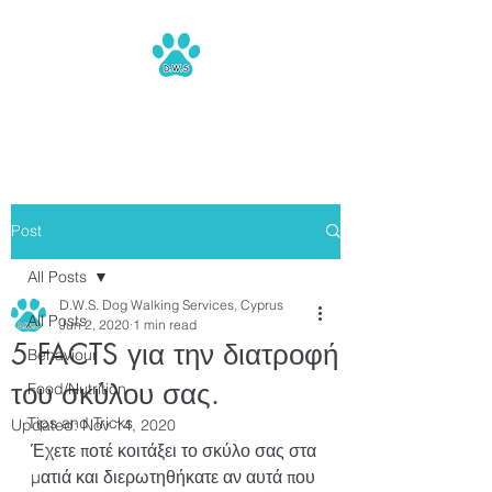
Dog Walking Services
Post
All Posts
D.W.S. Dog Walking Services, Cyprus
All Posts
Jun 2, 2020
1 min read
5 FACTS για την διατροφή
Behaviour
του σκύλου σας.
Food/Nutrition
Tips and Tricks
Updated:
Nov 14, 2020
Έχετε ποτέ κοιτάξει το σκύλο σας στα 
ματιά και διερωτηθήκατε αν αυτά που 