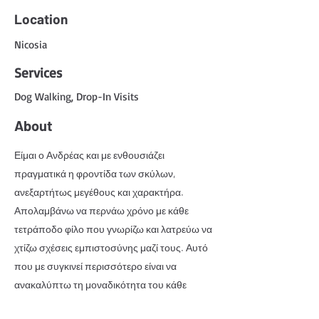
Location
Nicosia
Services
Dog Walking, Drop-In Visits
About
Είμαι ο Ανδρέας και με ενθουσιάζει
πραγματικά η φροντίδα των σκύλων,
ανεξαρτήτως μεγέθους και χαρακτήρα.
Απολαμβάνω να περνάω χρόνο με κάθε
τετράποδο φίλο που γνωρίζω και λατρεύω να
χτίζω σχέσεις εμπιστοσύνης μαζί τους. Αυτό
που με συγκινεί περισσότερο είναι να
ανακαλύπτω τη μοναδικότητα του κάθε
σκύλου και να του προσφέρω όλη την