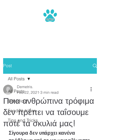
Dog Walking Services
Post
All Posts
Demetris.
All Posts
Feb 22, 2021
3 min read
Ποια ανθρώπινα τρόφιμα
Behaviour
δεν πρέπει να ταΐσουμε
Food/Nutrition
Tips and Tricks
ποτέ τα σκυλιά μας!
Σίγουρα δεν υπάρχει κανένα 